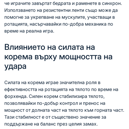
че играчите завъртат бедрата и раменете в синхрон.
Използването на резистентни ленти също може да
помогне за укрепване на мускулите, участващи в
ротацията, насърчавайки по-добра механика по
време на реална игра.
Влиянието на силата на
корема върху мощността на
удара
Силата на корема играе значителна роля в
ефективността на ротацията на тялото по време на
форхенда. Силен корем стабилизира тялото,
позволявайки по-добър контрол и пренос на
мощност от долната част на тялото към горната част.
Тази стабилност е от съществено значение за
поддържане на баланс през целия замах.