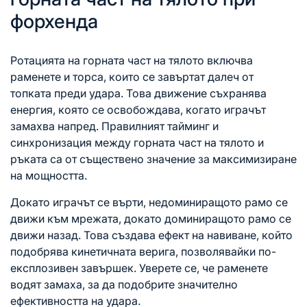
форхенда
Ротацията на горната част
на тялото
включва
раменете и торса, които се завъртат далеч от
топката преди удара. Това движение съхранява
енергия, която се освобождава, когато играчът
замахва напред. Правилният тайминг и
синхронизация между горната част на тялото и
ръката са от съществено значение за максимизиране
на мощността.
Докато играчът се върти, недоминиращото рамо се
движи към мрежата, докато доминиращото рамо се
движи назад. Това създава ефект на навиване, който
подобрява кинетичната верига, позволявайки по-
експлозивен завършек. Уверете се, че раменете
водят замаха, за да подобрите значително
ефективността на удара.