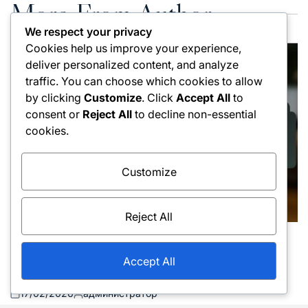
More From Author
We respect your privacy
Cookies help us improve your experience,
deliver personalized content, and analyze
traffic. You can choose which cookies to allow
by clicking
Customize
. Click
Accept All
to
consent or
Reject All
to decline non-essential
cookies.
Customize
Reject All
Техники за сервиране
Posted
Стратегия за сервиране: Анализ на
in
Accept All
противника, Позициониране, Изпълнение
17/02/2026
администратор
Posted
Posted