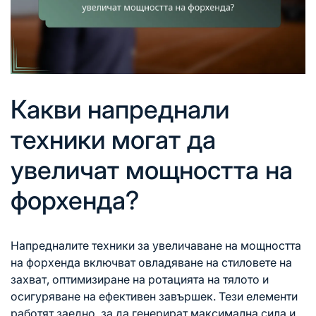
Какви напреднали
техники могат да
увеличат мощността на
форхенда?
Напредналите
техники за
увеличаване на мощността
на форхенда включват овладяване на стиловете на
захват, оптимизиране на ротацията на тялото и
осигуряване на ефективен завършек. Тези елементи
работят заедно, за да генерират максимална сила и