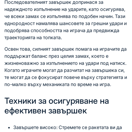
Последователният завършек допринася за
надеждното изпълнение на ударите, като осигурява,
че всеки замах се изпълнява по подобен начин. Тази
еднородност намалява шансовете за грешни удари и
подобрява способността на играча да предвижда
траекторията на топката.
Освен това, силният завършек помага на играчите да
поддържат баланс през целия замах, което е
жизненоважно за изпълнението на удари под натиск.
Когато играчите могат да разчитат на завършека си,
те могат да се фокусират повече върху стратегията и
по-малко върху механиката по време на игра.
Техники за осигуряване на
ефективен завършек
Завършете високо: Стремете се ракетата ви да