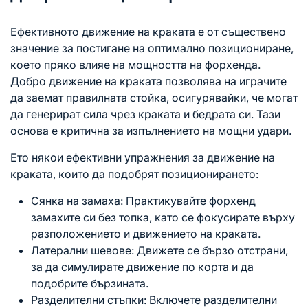
Ефективното движение на краката е от съществено
значение за постигане на оптимално позициониране,
което пряко влияе на мощността на форхенда.
Добро движение на краката позволява на играчите
да заемат правилната стойка, осигурявайки, че могат
да генерират сила чрез краката и бедрата си. Тази
основа е критична за изпълнението на мощни удари.
Ето някои ефективни упражнения за движение на
краката, които да подобрят позиционирането:
Сянка на замаха: Практикувайте форхенд
замахите си без топка, като се фокусирате върху
разположението и движението на краката.
Латерални шевове: Движете се бързо отстрани,
за да симулирате движение по корта и да
подобрите бързината.
Разделителни стъпки: Включете разделителни