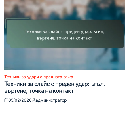
Техники за удари с предната ръка
Posted
Техники за слайс с преден удар: ъгъл,
in
въртене, точка на контакт
05/02/2026
администратор
Posted
Posted
on
by