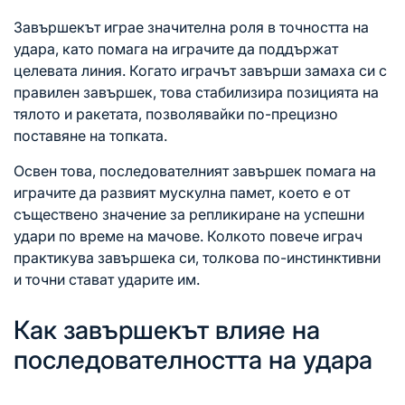
Завършекът играе значителна роля в точността на
удара, като помага на играчите да поддържат
целевата линия. Когато играчът завърши замаха си с
правилен завършек, това стабилизира позицията на
тялото и ракетата, позволявайки по-прецизно
поставяне на топката.
Освен това, последователният завършек помага на
играчите да развият мускулна памет, което е от
съществено значение за репликиране на успешни
удари по време на мачове. Колкото повече играч
практикува завършека си, толкова по-инстинктивни
и точни стават ударите им.
Как завършекът влияе на
последователността на удара