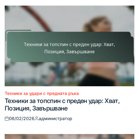
Техники за удари с предната ръка
Posted
Техники за топспин с преден удар: Хват,
in
Позиция, Завършване
06/02/2026
администратор
Posted
Posted
on
by