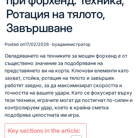
при форхенд: Техника,
Ротация на тялото,
Завършване
Posted on
17/02/2026
by
администратор
Овладяването на техниките за мощен форхенд е от
съществено значение за подобряване на
представянето ви на корта. Ключови елементи като
захват, стойка,
ротация на тялото
и завършек
работят заедно, за да максимизират скоростта и
точността на вашите удари. Като се фокусират върху
тези техники, играчите могат да постигнат по-силен и
контролируем удар, което в крайна сметка
подобрява цялостната им игра.
Key sections in the article: