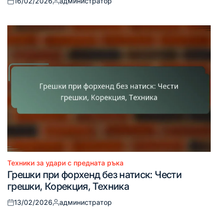
16/02/2026
администратор
Posted
Posted
on
by
Техники за удари с предната ръка
Posted
Грешки при форхенд без натиск: Чести
in
грешки, Корекция, Техника
13/02/2026
администратор
Posted
Posted
on
by