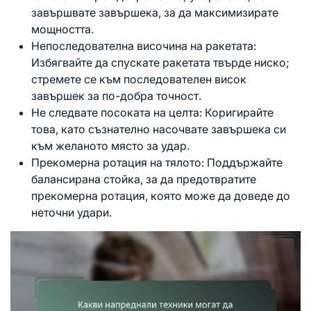
завършвате завършека, за да максимизирате
мощността.
Непоследователна височина на ракетата:
Избягвайте да спускате ракетата твърде ниско;
стремете се към последователен висок
завършек за по-добра точност.
Не следвате посоката на целта: Коригирайте
това, като съзнателно насочвате завършека си
към желаното място за удар.
Прекомерна
ротация на тялото
: Поддържайте
балансирана стойка, за да предотвратите
прекомерна ротация, която може да доведе до
неточни удари.