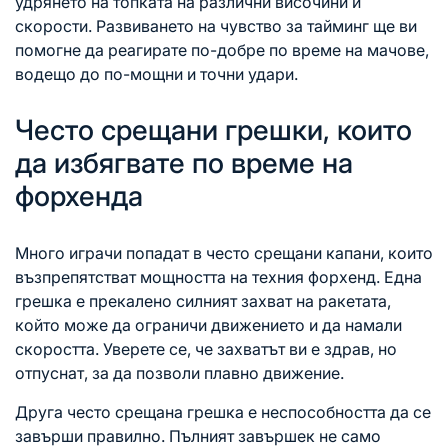
удрянето на топката на различни височини и
скорости. Развиването на чувство за тайминг ще ви
помогне да реагирате по-добре по време на мачове,
водещо до по-мощни и точни удари.
Често срещани грешки, които
да избягвате по време на
форхенда
Много играчи попадат в често срещани капани, които
възпрепятстват мощността на техния форхенд. Една
грешка е прекалено силният захват на ракетата,
който може да ограничи движението и да намали
скоростта. Уверете се, че захватът ви е здрав, но
отпуснат, за да позволи плавно движение.
Друга често срещана грешка е неспособността да се
завърши правилно. Пълният завършек не само