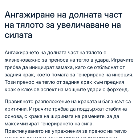
Ангажиране на долната част
на тялото за увеличаване на
силата
Ангажирането на долната част на тялото е
жизненоважно за преноса на тегло в удара. Играчите
трябва да инициират замаха, като се отблъснат от
задния крак, което помага за генериране на инерция.
Този пренос на тегло от задния крак към предния
крак е ключов аспект на мощните удари
с форхенд
.
Правилното разположение на краката и балансът са
критични. Играчите трябва да поддържат стабилна
основа, с крака на ширината на раменете, за да
максимизират генерирането на сила.
Практикуването на упражнения за пренос на тегло