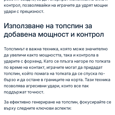
контрол, позволявайки на играчите да удрят мощни
удари с прецизност.
Използване на топспин за
добавена мощност и контрол
Топспинът е важна техника, която може значително
да увеличи както мощността, така и контрола в
ударите
с форхенд
. Като се плъзга нагоре по топката
по време на контакт, играчите могат да придадат
топспин, който помага на топката да се спуска по-
бързо и да остане в границите на корта. Тази техника
позволява агресивни удари, които все пак
поддържат точност.
За ефективно генериране на топспин, фокусирайте се
върху следните ключови аспекти: