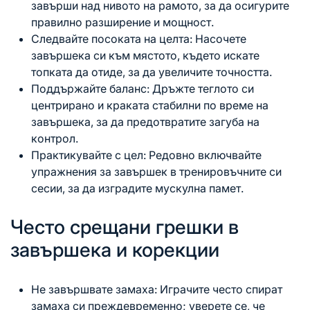
завърши над нивото на рамото, за да осигурите
правилно разширение и мощност.
Следвайте посоката на целта: Насочете
завършека си към мястото, където искате
топката да отиде, за да увеличите точността.
Поддържайте баланс: Дръжте теглото си
центрирано и краката стабилни по време на
завършека, за да предотвратите загуба на
контрол.
Практикувайте с цел: Редовно включвайте
упражнения за завършек в тренировъчните си
сесии, за да изградите мускулна памет.
Често срещани грешки в
завършека и корекции
Не завършвате замаха: Играчите често спират
замаха си преждевременно; уверете се, че