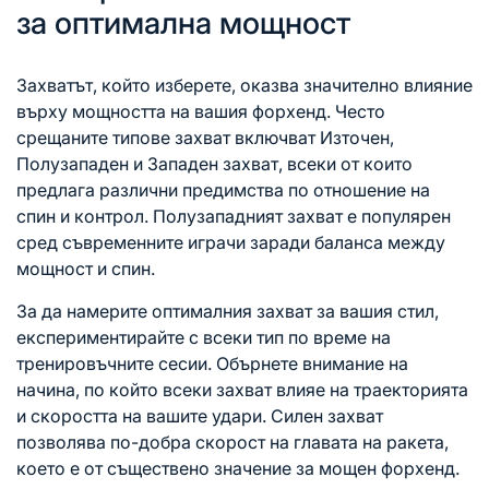
за оптимална мощност
Захватът, който изберете, оказва значително влияние
върху мощността на вашия форхенд. Често
срещаните типове захват включват Източен,
Полузападен и Западен захват, всеки от които
предлага различни предимства по отношение на
спин и контрол. Полузападният захват е популярен
сред съвременните играчи заради баланса между
мощност и спин.
За да намерите оптималния захват за вашия стил,
експериментирайте с всеки тип по време на
тренировъчните сесии. Обърнете внимание на
начина, по който всеки захват влияе на траекторията
и скоростта на вашите удари. Силен захват
позволява по-добра скорост на главата на ракета,
което е от съществено значение за мощен форхенд.