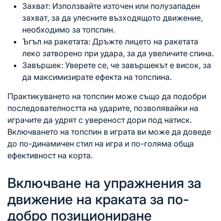
Захват: Използвайте източен или полузападен
захват, за да улесните възходящото движение,
необходимо
за топспин
.
Ъгъл на ракетата: Дръжте лицето на ракетата
леко затворено при удара, за да увеличите спина.
Завършек: Уверете се, че завършекът е висок, за
да максимизирате ефекта на топспина.
Практикуването на топспин може също да подобри
последователността на ударите, позволявайки на
играчите да удрят с увереност дори под натиск.
Включването на топспин в играта ви може да доведе
до по-динамичен стил на игра и по-голяма обща
ефективност на корта.
Включване на упражнения за
движение на краката за по-
добро позициониране