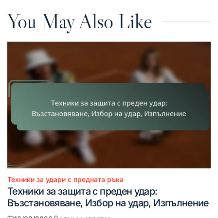
You May Also Like
Техники за удари с предната ръка
Posted
Техники за защита с преден удар:
in
Възстановяване, Избор на удар, Изпълнение