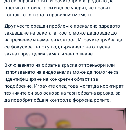
да се справят с тях, играчите трябва редовно да
оценяват стойката си и да се уверят, че правят
контакт с топката в правилния момент.
Друг често срещан проблем е прекалено здравото
захващане на ракетата, което може да доведе до
напрежение и намален контрол. Играчите трябва да
се фокусират върху поддържането на отпуснат
захват през целия замах и завършване.
Включването на обратна връзка от треньори или
използването на видеоанализ може да помогне за
идентифициране на конкретни области за
подобрение. Играчите след това могат да коригират
техниките си въз основа на тази обратна връзка, за
да подобрят общия контрол в форхенд ролите.