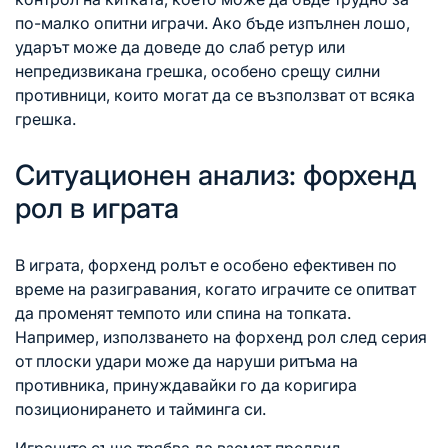
по-малко опитни играчи. Ако бъде изпълнен лошо,
ударът може да доведе до слаб ретур или
непредизвикана грешка, особено срещу силни
противници, които могат да се възползват от всяка
грешка.
Ситуационен анализ: форхенд
рол в играта
В играта, форхенд ролът е особено ефективен по
време на разигравания, когато играчите се опитват
да променят темпото или спина на топката.
Например, използването на форхенд рол след серия
от плоски удари може да наруши ритъма на
противника, принуждавайки го да коригира
позиционирането и тайминга си.