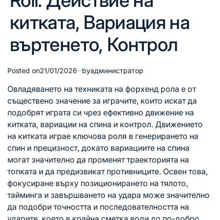
Roll: Действие на
китката, Вариация на
въртенето, Контрол
Posted on
21/01/2026
by
администратор
Овладяването на техниката на форхенд рола е от
съществено значение за играчите, които искат да
подобрят играта си чрез ефективно движение
на
китката
, вариации на спина и контрол. Движението
на китката играе ключова роля в генерирането на
спин и прецизност, докато вариациите на спина
могат значително да променят траекторията на
топката и да предизвикат противниците. Освен това,
фокусиране върху позиционирането
на тялото
,
тайминга и завършването
на удар
а може значително
да подобри точността и последователността на
ударите, което в крайна сметка води до по-добро