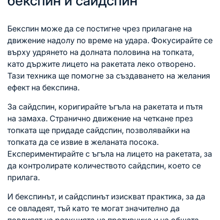
бекспин и сайдспин
Бекспин може да се постигне чрез прилагане на
движение надолу по време на удара. Фокусирайте се
върху удрянето на долната половина на топката,
като държите лицето на ракетата леко отворено.
Тази техника ще помогне за създаването на желания
ефект на бекспина.
За сайдспин, коригирайте ъгъла на ракетата и пътя
на замаха. Странично движение на четкане през
топката ще придаде сайдспин, позволявайки на
топката да се извие в желаната посока.
Експериментирайте с ъгъла на лицето на ракетата, за
да контролирате количеството сайдспин, което се
прилага.
И бекспинът, и сайдспинът изискват практика, за да
се овладеят, тъй като те могат значително да
повлияят на реакцията на противника и на общата