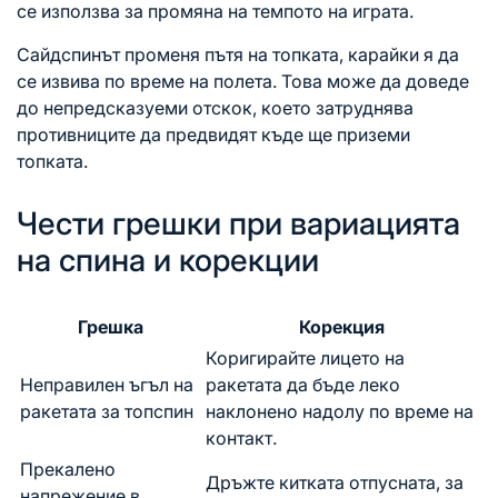
се използва за промяна на темпото на играта.
Сайдспинът променя пътя на топката, карайки я да
се извива по време на полета. Това може да доведе
до непредсказуеми отскок, което затруднява
противниците да предвидят къде ще приземи
топката.
Чести грешки при вариацията
на спина и корекции
Грешка
Корекция
Коригирайте лицето на
Неправилен ъгъл на
ракетата да бъде леко
ракетата за топспин
наклонено надолу по време на
контакт.
Прекалено
Дръжте китката отпусната, за
напрежение в