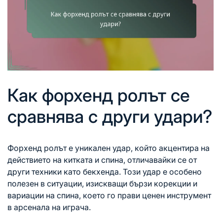
Как форхенд ролът се
сравнява с други удари?
Форхенд ролът е уникален удар, който акцентира на
действието на китката и спина, отличавайки се от
други техники като бекхенда. Този удар е особено
полезен в ситуации, изискващи бързи корекции и
вариации на спина, което го прави ценен инструмент
в арсенала на играча.