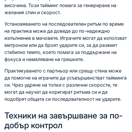
височина. Този тайминг помага за генериране на
желания спин и скорост.
Установяването на последователен ритъм по време
на практика може да доведе до по-надеждно
изпълнение в мачовете. Играчите могат да използват
метроном или да броят ударите си, за да развият
стабилно темпо, което помага за поддържане на
фокуса и намаляване на грешките.
Практикуването с партньор или срещу стена може
да помогне на играчите да усъвършенстват тайминга
си. Чрез удряне на топки с различни скорости, те
могат да научат да коригират ритъма си и да
подобрят общата си последователност на ударите.
Техники на завършване за по-
добър контрол