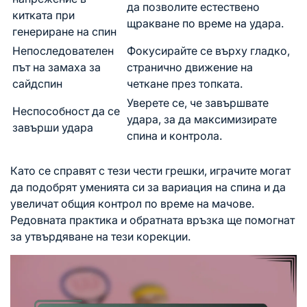
да позволите естествено
китката при
щракване по време на удара.
генериране на спин
Непоследователен
Фокусирайте се върху гладко,
път на замаха за
странично движение на
сайдспин
четкане през топката.
Уверете се, че завършвате
Неспособност да се
удара, за да максимизирате
завърши удара
спина и контрола.
Като се справят с тези чести грешки, играчите могат
да подобрят уменията си за вариация на спина и да
увеличат общия контрол по време на мачове.
Редовната практика и обратната връзка ще помогнат
за утвърдяване на тези корекции.