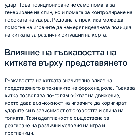
удар. Това позициониране не само помага за
генериране на спин, но и помага за контролиране на
посоката
на удара
. Редовната практика може да
помогне на играчите да намерят идеалната позиция
на китката за различни ситуации на корта.
Влияние на гъвкавостта на
китката върху представянето
Гъвкавостта на китката значително влияе на
представянето в техниките на форхенд рола. Гъвкава
китка позволява по-голям обхват на движение,
което дава възможност на играчите да коригират
ударите си в зависимост от скоростта и спина на
топката. Тази адаптивност е съществена за
реагиране на различни условия на игра и
противници.