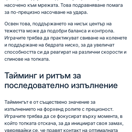
насочено към мрежата. Това подравняване помага
за по-прецизно насочване на удара.
Освен това, поддържането на нисък център на
тежестта може да подобри баланса и контрола.
Играчите трябва да практикуват свиване на коленете
и поддържане на бедрата ниско, за да увеличат
способността си да реагират на различни скорости и
спинове на топката.
Тайминг и ритъм за
последователно изпълнение
Таймингът е от съществено значение за
изпълнението на форхенд ролите с прецизност.
Играчите трябва да се фокусират върху момента, в
който топката отскача, за да инициират своя замах,
уверявайки се, че правят контакт на оптималната