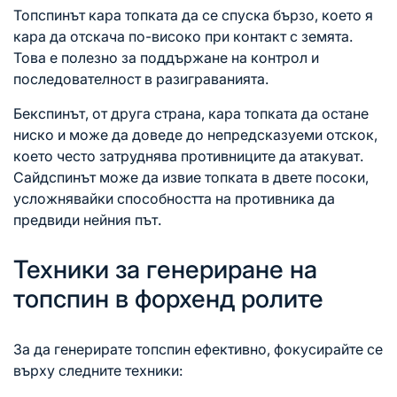
Топспинът кара топката да се спуска бързо, което я
кара да отскача по-високо при контакт с земята.
Това е полезно за поддържане на контрол и
последователност в разиграванията.
Бекспинът, от друга страна, кара топката да остане
ниско и може да доведе до непредсказуеми отскок,
което често затруднява противниците да атакуват.
Сайдспинът може да извие топката в двете посоки,
усложнявайки способността на противника да
предвиди нейния път.
Техники за генериране на
топспин в форхенд ролите
За да генерирате топспин ефективно, фокусирайте се
върху следните техники: