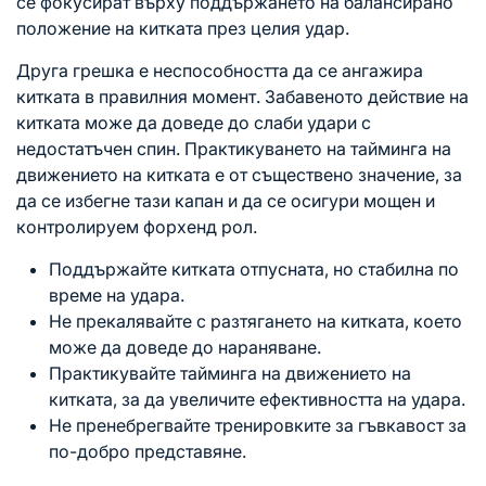
се фокусират върху поддържането на балансирано
положение на китката през целия удар.
Друга грешка е неспособността да се ангажира
китката в правилния момент. Забавеното действие на
китката може да доведе до слаби
удари с
недостатъчен спин. Практикуването на тайминга на
движението на китката е от съществено значение, за
да се избегне тази капан и да се осигури мощен и
контролируем форхенд рол.
Поддържайте китката отпусната, но стабилна по
време на удара.
Не прекалявайте с разтягането
на китката
, което
може да доведе до нараняване.
Практикувайте тайминга на движението на
китката, за да увеличите ефективността на удара.
Не пренебрегвайте тренировките за гъвкавост за
по-добро представяне.