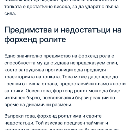
топката е достатъчно висока, за да ударят с пълна
сила.
Предимства и недостатъци на
форхенд ролите
Едно значително предимство на форхенд рола е
способността му да създава непредсказуем спин,
което затруднява противниците да предвидят
траекторията на топката. Това може да доведе до
грешки от тяхна страна, предоставяйки възможности
за точки. Освен това, форхенд ролът може да бъде
изпълнен бързо, позволявайки бързи реакции по
време на динамични размени.
Въпреки това, форхенд ролът има и своите
недостатъци. Той изисква прецизен тайминг и
контрол на китката, което може да бъде трудно за