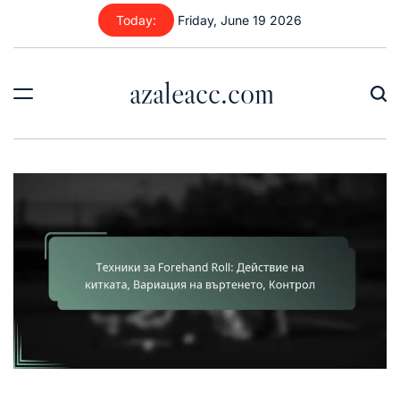
Skip
Today:
Friday, June 19 2026
to
content
azaleacc.com