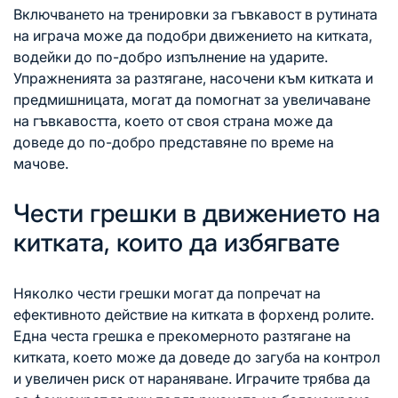
Включването на тренировки за гъвкавост в рутината
на играча може да подобри движението на китката,
водейки до по-добро изпълнение на ударите.
Упражненията за разтягане, насочени към китката и
предмишницата, могат да помогнат за увеличаване
на гъвкавостта, което от своя страна може да
доведе до по-добро представяне по време на
мачове.
Чести грешки в движението на
китката, които да избягвате
Няколко чести грешки могат да попречат на
ефективното действие на китката в форхенд ролите.
Една честа грешка е прекомерното разтягане на
китката, което може да доведе до загуба на контрол
и увеличен риск от нараняване. Играчите трябва да