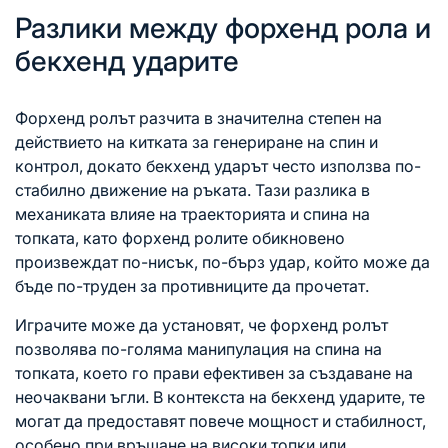
Разлики между форхенд рола и
бекхенд ударите
Форхенд ролът разчита в значителна степен на
действието на китката за генериране на спин и
контрол, докато бекхенд ударът често използва по-
стабилно движение на ръката. Тази разлика в
механиката влияе на траекторията и спина на
топката, като форхенд ролите обикновено
произвеждат по-нисък, по-бърз удар, който може да
бъде по-труден за противниците да прочетат.
Играчите може да установят, че форхенд ролът
позволява по-голяма манипулация на спина на
топката, което го прави ефективен за създаване на
неочаквани ъгли. В контекста на бекхенд ударите, те
могат да предоставят повече мощност и стабилност,
особено при връщане на
високи топки
или