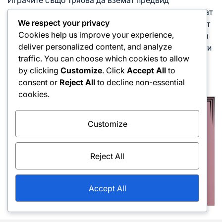
Играчите също трябва да вземат предвид
повърхността на корта, когато решават да използват
We respect your privacy
форхенд рол. На по-бързи повърхности, добавеният
Cookies help us improve your experience,
спин може да помогне да се запази топката ниско и
deliver personalized content, and analyze
трудна за връщане, докато на по-бавни повърхности
traffic. You can choose which cookies to allow
може да бъде по-предимствено да се използват
by clicking
Customize
. Click
Accept All
to
плоски удари, за да се поддържа скоростта и
consent or
Reject All
to decline non-essential
натиска.
cookies.
Customize
Reject All
Accept All