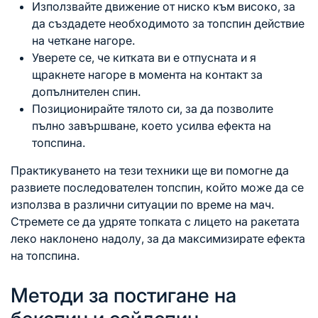
Използвайте движение от ниско към високо, за
да създадете необходимото
за топспин
действие
на четкане нагоре.
Уверете се, че китката ви е отпусната и я
щракнете нагоре в момента
на контакт
за
допълнителен спин.
Позиционирайте тялото си, за да позволите
пълно завършване, което усилва ефекта на
топспина.
Практикуването на тези техники ще ви помогне да
развиете последователен топспин, който може да се
използва в различни ситуации по време на мач.
Стремете се да удряте топката с лицето на ракетата
леко наклонено надолу, за да максимизирате ефекта
на топспина.
Методи за постигане на