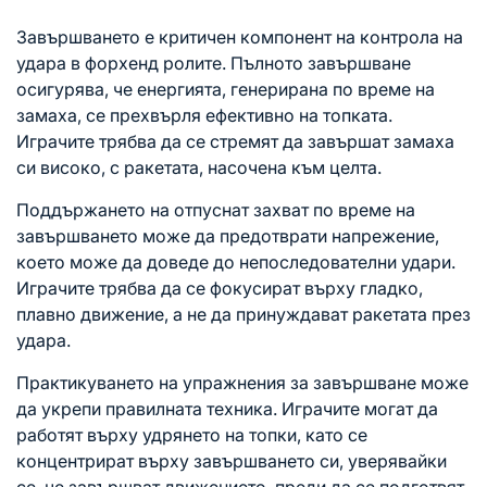
Завършването е критичен компонент на контрола на
удара в форхенд ролите. Пълното завършване
осигурява, че енергията, генерирана по време на
замаха, се прехвърля ефективно на топката.
Играчите трябва да се стремят да завършат замаха
си високо, с ракетата, насочена към целта.
Поддържането на отпуснат захват по време на
завършването може да предотврати напрежение,
което може да доведе до непоследователни удари.
Играчите трябва да се фокусират върху гладко,
плавно движение, а не да принуждават ракетата през
удара.
Практикуването на упражнения за завършване може
да укрепи правилната техника. Играчите могат да
работят върху удрянето на топки, като се
концентрират върху завършването си, уверявайки