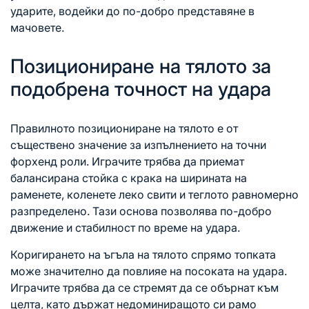
ударите, водейки до по-добро представяне в
мачовете.
Позициониране на тялото за
подобрена точност на удара
Правилното позициониране на тялото е от
съществено значение за изпълнението на точни
форхенд роли. Играчите трябва да приемат
балансирана стойка с крака на ширината на
раменете, коленете леко свити и теглото равномерно
разпределено. Тази основа позволява по-добро
движение и стабилност по време на удара.
Коригирането на ъгъла на тялото спрямо топката
може значително да повлияе на посоката на удара.
Играчите трябва да се стремят да се обърнат към
целта, като държат недоминиращото си рамо